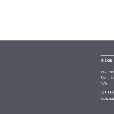
SIÈGE
117, rue
Saint-J
2V0
418 389
louis.n